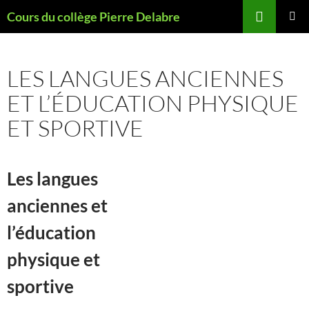
Aller
Recherche
Cours du collège Pierre Delabre
au
MENU
contenu
PRINCI
LES LANGUES ANCIENNES
ET L’ÉDUCATION PHYSIQUE
ET SPORTIVE
Les langues
anciennes et
l’éducation
physique et
sportive