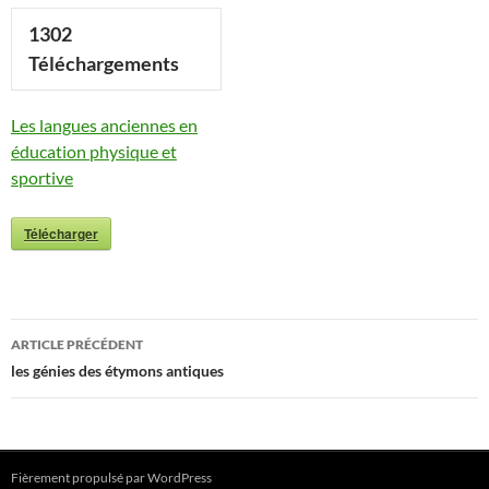
1302
Téléchargements
Les langues anciennes en
éducation physique et
sportive
Télécharger
Navigation
ARTICLE PRÉCÉDENT
des
les génies des étymons antiques
articles
Fièrement propulsé par WordPress